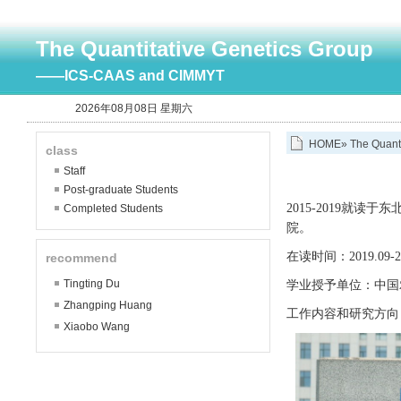
The Quantitative Genetics Group
——ICS-CAAS and CIMMYT
2026年08月08日 星期六
HOME
»
The Quant
class
Staff
Post-graduate Students
2015-2019就读
Completed Students
院。
在读时间：2019.09-20
recommend
Tingting Du
学业授予单位：中国
Zhangping Huang
工作内容和研究方向
Xiaobo Wang