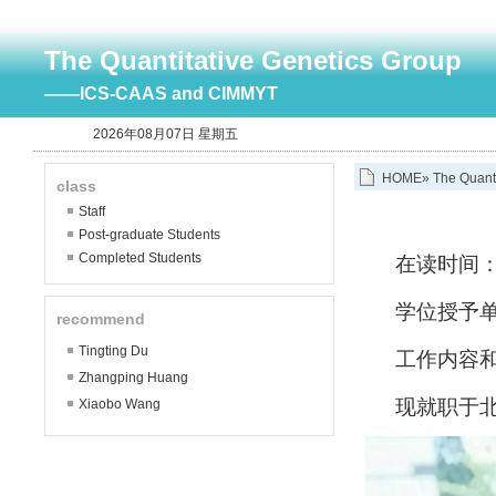
The Quantitative Genetics Group
——ICS-CAAS and CIMMYT
2026年08月07日 星期五
HOME
»
The Quant
class
Staff
Post-graduate Students
Completed Students
在读时间：20
学位授予
recommend
Tingting Du
工作内容
Zhangping Huang
现就职于
Xiaobo Wang